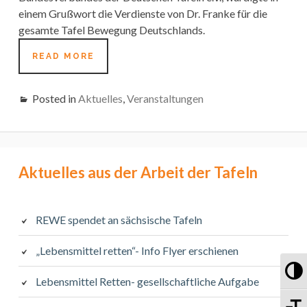
einem Grußwort die Verdienste von Dr. Franke für die
gesamte Tafel Bewegung Deutschlands.
20
READ MORE
JAHRE
DRESDNER
TAFEL
Posted in
Aktuelles
,
Veranstaltungen
E.V.
Primary
Aktuelles aus der Arbeit der Tafeln
Sidebar
REWE spendet an sächsische Tafeln
„Lebensmittel retten“- Info Flyer erschienen
Um
Lebensmittel Retten- gesellschaftliche Aufgabe