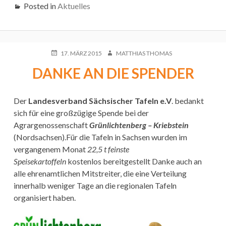
DIE
Posted in
Aktuelles
FREITALER
TAFELINITIATIVE
POSTED
AUTHOR
17. MÄRZ 2015
MATTHIAS THOMAS
ON
DANKE AN DIE SPENDER
Der
Landes
verband Sächsischer Tafeln e.V
. bedankt
sich für eine großzügige Spende bei der
Agrargenossenschaft
Grünlichtenberg – Kriebstein
(Nordsachsen).Für die Tafeln in Sachsen wurden im
vergangenem Monat
22,5 t feinste
Speisekartoffeln
kostenlos bereitgestellt Danke auch an
alle ehrenamtlichen Mitstreiter, die eine Verteilung
innerhalb weniger Tage an die regionalen Tafeln
organisiert haben.