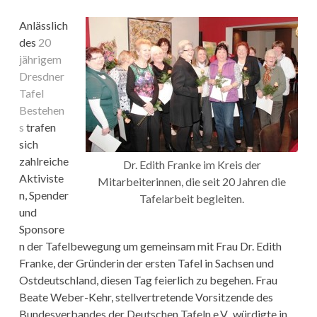
Anlässlich
des
20
jährigem
Dresdner
Tafel
Bestehen
s
trafen
sich
zahlreiche
Dr. Edith Franke im Kreis der
Aktiviste
Mitarbeiterinnen, die seit 20 Jahren die
n, Spender
Tafelarbeit begleiten.
und
Sponsore
n der Tafelbewegung um gemeinsam mit Frau Dr. Edith
Franke, der Gründerin der ersten Tafel in Sachsen und
Ostdeutschland, diesen Tag feierlich zu begehen. Frau
Beate Weber-Kehr, stellvertretende Vorsitzende des
Bundesverbandes der Deutschen Tafeln e.V., würdigte in