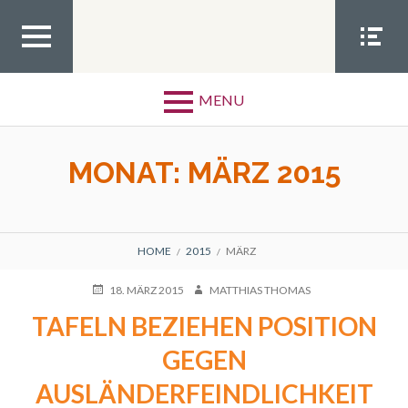
Skip
to
content
TOP
SOCIA
MEN
L
MENU
U
MEN
U
MONAT:
MÄRZ 2015
BREADCRUMBS
HOME
2015
MÄRZ
POSTED
AUTHOR
18. MÄRZ 2015
MATTHIAS THOMAS
ON
TAFELN BEZIEHEN POSITION
GEGEN
AUSLÄNDERFEINDLICHKEIT