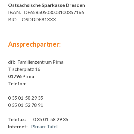
Ostsächsische Sparkasse Dresden
IBAN: DE65850503003100357166
BIC: OSDDDE81XXX
Ansprechpartner:
dfb Familienzentrum Pirna
Tischerplatz 16
01796 Pirna
Telefon:
0 35 01 58 29 35
0 35 01 52 78 91
Telefax:
0 35 01 58 29 36
Internet:
Pirnaer Tafel