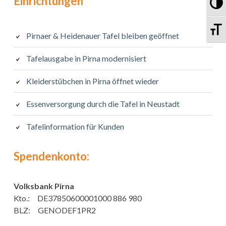
Einrichtungen
Um
Sc
Pirnaer & Heidenauer Tafel bleiben geöffnet
Tafelausgabe in Pirna modernisiert
Kleiderstübchen in Pirna öffnet wieder
Essenversorgung durch die Tafel in Neustadt
Tafelinformation für Kunden
Spendenkonto:
Volksbank Pirna
Kto.: DE37850600001000 886 980
BLZ: GENODEF1PR2