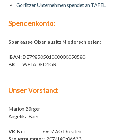
Görlitzer Unternehmen spendet an TAFEL
Spendenkonto:
Sparkasse Oberlausitz Niederschlesien
:
IBAN:
DE79850501000000050580
BIC:
WELADED1GRL
Unser Vorstand:
Marion Bürger
Angelika Baer
VR Nr.:
6607 AG Dresden
Steuernummer:
207/140/06623