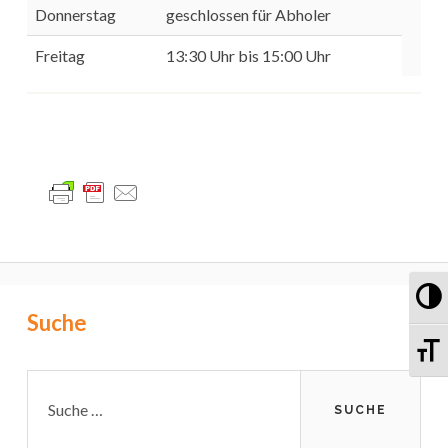
Donnerstag
geschlossen für Abholer
Freitag
13:30 Uhr bis 15:00 Uhr
Um
Primary
Suche
Sc
Sidebar
Suche
nach: