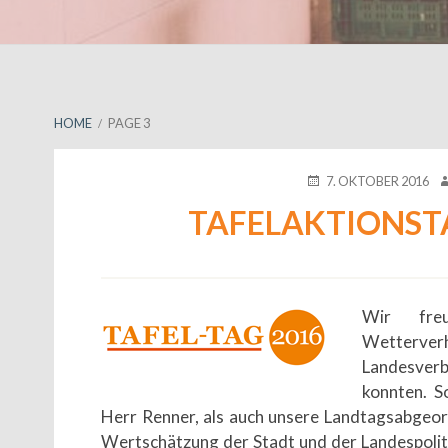
BREADCRUMBS
HOME
PAGE 3
POSTED
A
7. OKTOBER 2016
ON
TAFELAKTIONSTA
Wir fre
Wetterverh
Landesve
konnten. S
Herr Renner, als auch unsere Landtagsabgeor
Wertschätzung der Stadt und der Landespoliti