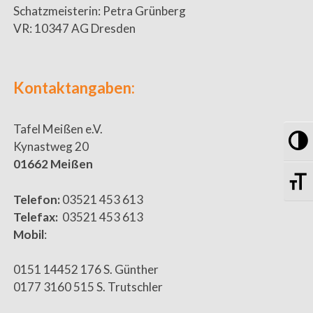
Schatzmeisterin: Petra Grünberg
VR: 10347 AG Dresden
Kontaktangaben:
Tafel Meißen e.V.
Um
Kynastweg 20
01662 Meißen
Sc
Telefon:
03521 453 613
Telefax:
03521 453 613
Mobil
:
0151 14452 176 S. Günther
0177 3160 515 S. Trutschler