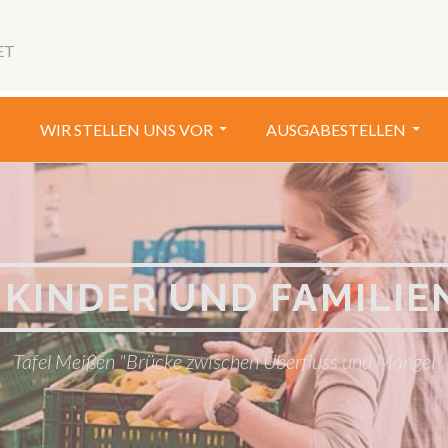
Social
Menu
ET
WIR STELLEN UNS VOR
AUSGABESTELLEN
KINDER UND FAMILIENH
Tafel Meißen "Brücke zwischen Überfluss und Mangel