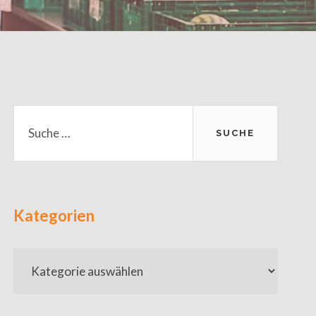
Primary
Suche
nach:
Sidebar
Kategorien
Kategorien