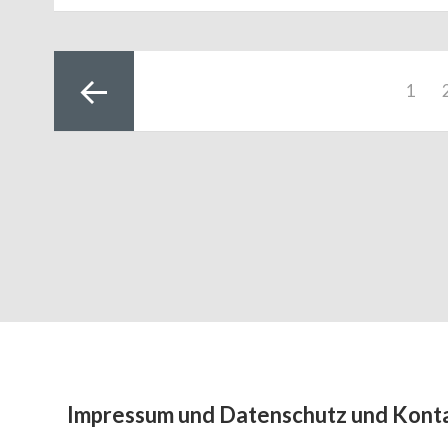
Beitragsnavigation
Page
1
Previous
page
Subsidiary
Impressum und Datenschutz und Kont