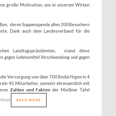
ine große Motivation, uns in unserem Wirken
en, deren Suppenspende allen 200 Besuchern
ete. Dank auch dem Landesverband für die
chen Landtagsprä­sidenten, stand diese
ten gegen Le­bensmittel Verschwendung und gegen
die Versorgung von über 700 Bedürftigen in 4
rein 45 Mitarbeiter, zumeist ehrenamtlich mit
teren
Zahlen und Fakten
der Meißner Tafel
nload
TAFELAKTIONSTAG
READ MORE
2016
MEISSEN