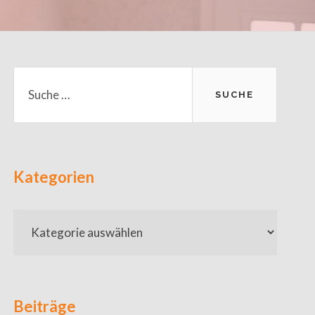
Primary
Suche
nach:
Sidebar
Kategorien
Kategorien
Beiträge