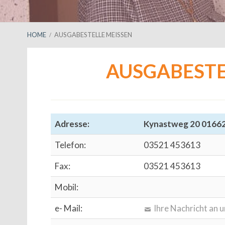
BREADCRUMBS
HOME
AUSGABESTELLE MEISSEN
AUSGABESTE
Adresse:
Kynastweg 20 0166
Telefon:
03521 453613
Fax:
03521 453613
Mobil:
e- Mail:
Ihre Nachricht an u