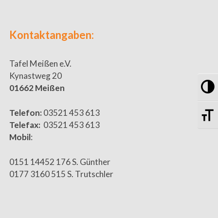
Kontaktangaben:
Tafel Meißen e.V.
Kynastweg 20
Um
01662 Meißen
Sc
Telefon:
03521 453 613
Telefax:
03521 453 613
Mobil
:
0151 14452 176 S. Günther
0177 3160 515 S. Trutschler