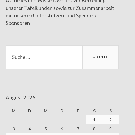
Aktuelles und Wissenswertes zur Betreuung
unserer Tafelkunden sowie zur Zusammenarbeit
mit unseren Unterstützern und Spender/
Sponsoren
Suche
nach:
August 2026
M
D
M
D
F
S
S
1
2
3
4
5
6
7
8
9